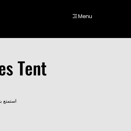
Menu
es Tent
استمتع ب