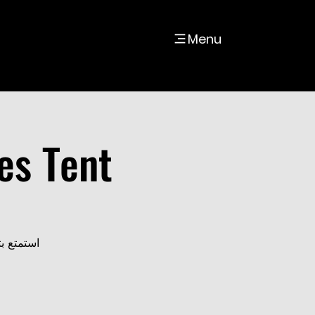
Menu
es Tent
استمتع ب